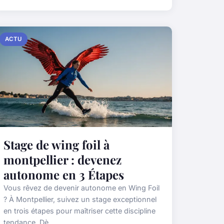
ACTU
Stage de wing foil à
montpellier : devenez
autonome en 3 Étapes
Vous rêvez de devenir autonome en Wing Foil
? À Montpellier, suivez un stage exceptionnel
en trois étapes pour maîtriser cette discipline
tendance. Dè...