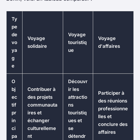
Ty
pe
de
Voyage
Voyage
Voyage
vo
touristiq
solidaire
d'affaires
ya
ue
g
e
O
Découvr
bj
Contribuer à
ir les
Participer à
ec
des projets
attractio
des réunions
tif
communauta
ns
professionne
pr
ires et
touristiq
lles et
in
échanger
ues et
conclure des
ci
culturelleme
se
affaires
pa
nt
détendr