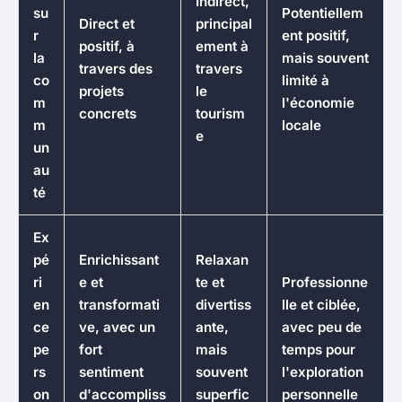
Indirect,
su
Potentiellem
Direct et
principal
r
ent positif,
positif, à
ement à
la
mais souvent
travers des
travers
co
limité à
projets
le
m
l'économie
concrets
tourism
m
locale
e
un
au
té
Ex
pé
Enrichissant
Relaxan
ri
e et
te et
Professionne
en
transformati
divertiss
lle et ciblée,
ce
ve, avec un
ante,
avec peu de
pe
fort
mais
temps pour
rs
sentiment
souvent
l'exploration
on
d'accompliss
superfic
personnelle