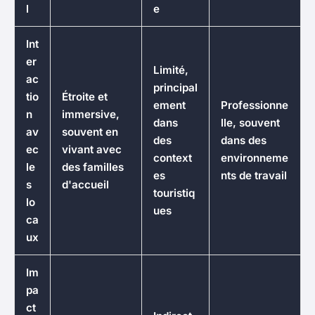
l
e
Int
er
Limité,
ac
principal
tio
Étroite et
ement
Professionne
n
immersive,
dans
lle, souvent
av
souvent en
des
dans des
ec
vivant avec
context
environneme
le
des familles
es
nts de travail
s
d'accueil
touristiq
lo
ues
ca
ux
Im
pa
ct