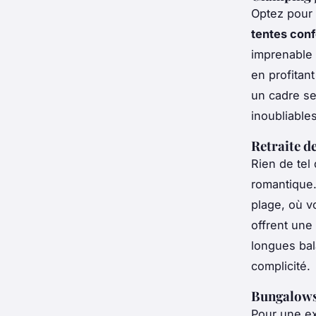
Optez pour
tentes conf
imprenable 
en profita
un cadre se
inoubliables
Retraite d
Rien de tel
romantique.
plage, où 
offrent une
longues bal
complicité.
Bungalows 
Pour une e