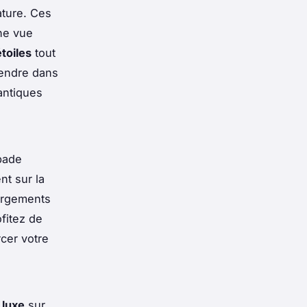
ature. Ces
ne vue
toiles
tout
tendre dans
antiques
pade
t sur la
ergements
fitez de
cer votre
 luxe
sur