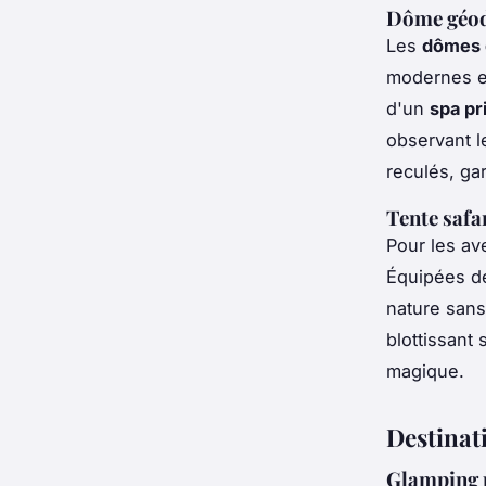
Dôme géod
Les
dômes 
modernes et
d'un
spa pr
observant l
reculés, gar
Tente safa
Pour les av
Équipées de
nature sans 
blottissant 
magique.
Destinat
Glamping 