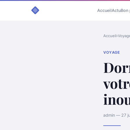
Accueil
Actu
Bon 
Accueil
›
Voyag
VOYAGE
Dorm
votr
inou
admin — 27 ju