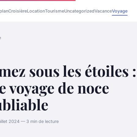
plan
Croisière
Location
Tourisme
Uncategorized
Vacance
Voyage
e
ez sous les étoiles :
e voyage de noce
bliable
illet 2024 — 3 min de lecture