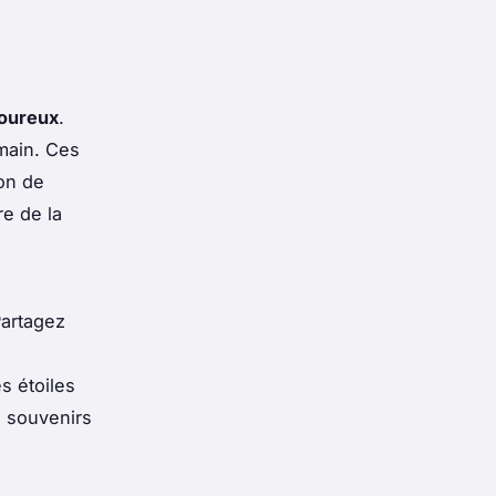
moureux
.
 main. Ces
on de
e de la
artagez
es étoiles
s souvenirs