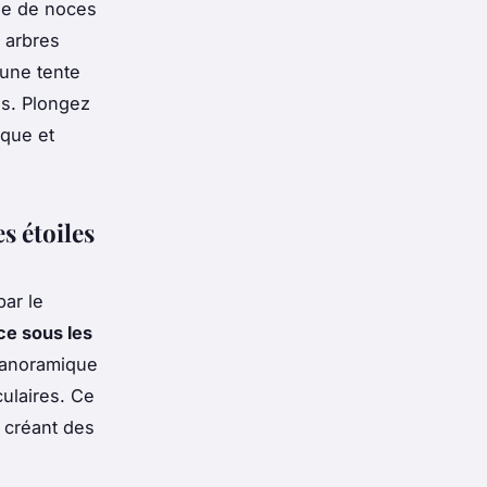
ge de noces
 arbres
une tente
és. Plongez
ique et
s étoiles
par le
e sous les
panoramique
ulaires. Ce
, créant des