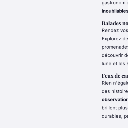
gastronomiq
inoubliable
Balades n
Rendez vos
Explorez de
promenades 
découvrir d
lune et les 
Feux de ca
Rien n'éga
des histoir
observation 
brillent plu
durables, p