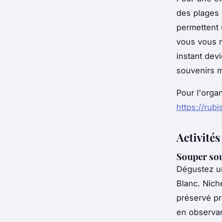
des plages 
permettent 
vous vous r
instant dev
souvenirs 
Pour l'orga
https://ru
Activités
Souper sou
Dégustez 
Blanc. Nich
préservé pr
en observan