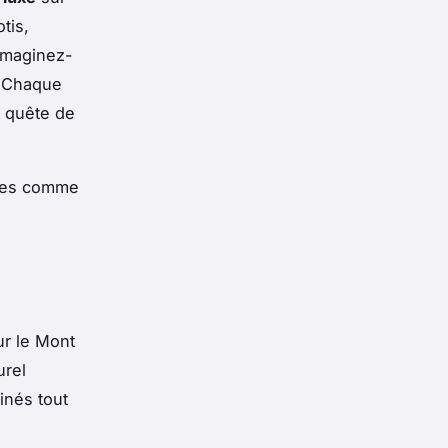
tis,
Imaginez-
. Chaque
n quête de
ites comme
r le Mont
urel
inés tout