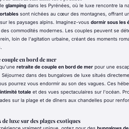
 le
glamping
dans les Pyrénées, où le luxe rencontre la n
ortables
sont nichées au cœur des montagnes, offrant u
sur les paysages alpins. Imaginez-vous
dormir sous les é
nt des commodités modernes. Les couples peuvent se dé
rein, loin de l'agitation urbaine, créant des moments rom
.
e couple en bord de mer
 qu'une
retraite de couple en bord de mer
pour une esca
 Séjournez dans des bungalows de luxe situés directemen
vous pourrez vous endormir au son des vagues. Ces héb
intimité totale
et des vues spectaculaires sur l'océan. Pro
ades sur la plage et de dîners aux chandelles pour renfor
de luxe sur des plages exotiques
xpérience vraiment unique, optez pour des
bungalows de