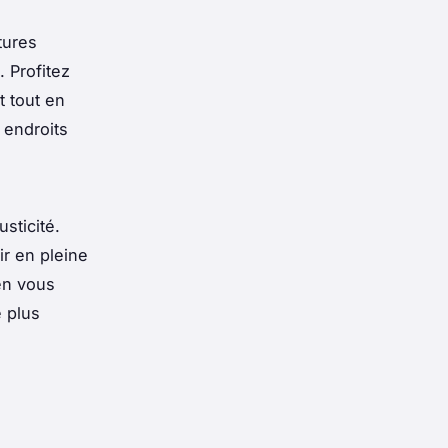
tures
 Profitez
t tout en
 endroits
usticité.
r en pleine
 en vous
 plus