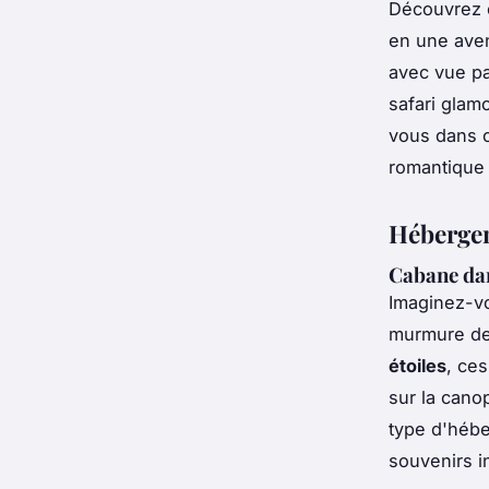
Découvrez c
en une aven
avec vue p
safari glam
vous dans c
romantique 
Hébergem
Cabane dan
Imaginez-v
murmure des
étoiles
, ce
sur la cano
type d'hébe
souvenirs i