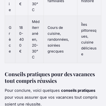
familiales
histoire
i
€
30°
e
C
Méd
Îles
G
18
iterr
Cours de
pittoresq
r
0-
ané
cuisine,
ues,
è
40
en,
randonnées,
cuisine
c
0
20-
soirées
délicieus
e
€
30°
grecques
e
C
Conseils pratiques pour des vacances
tout compris réussies
Pour conclure, voici quelques
conseils pratiques
pour vous assurer que vos vacances tout compris
soient une réussite.