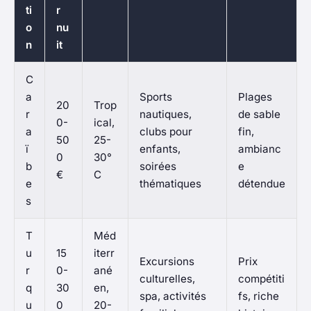
ti
r
o
nu
n
it
C
a
Sports
Plages
20
Trop
r
nautiques,
de sable
0-
ical,
a
clubs pour
fin,
50
25-
ï
enfants,
ambianc
0
30°
b
soirées
e
€
C
e
thématiques
détendue
s
T
Méd
u
15
iterr
Excursions
Prix
r
0-
ané
culturelles,
compétiti
q
30
en,
spa, activités
fs, riche
u
0
20-