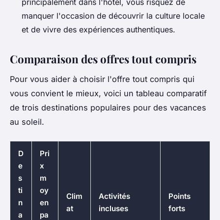
principalement dans l'hôtel, vous risquez de
manquer l'occasion de découvrir la culture locale
et de vivre des expériences authentiques.
Comparaison des offres tout compris
Pour vous aider à choisir l'offre tout compris qui
vous convient le mieux, voici un tableau comparatif
de trois destinations populaires pour des vacances
au soleil.
D
Pri
e
x
s
m
ti
oy
Clim
Activités
Points
n
en
at
incluses
forts
a
pa